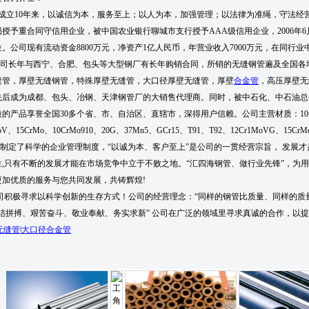
立10年来，以诚信为本，服务至上；以人为本，加强管理；以法律为准绳，守法经营
局授予重合同守信用企业，被中国农业银行聊城市支行授予AAA级信用企业，2006
。公司现有流动资金8800万元，净资产1亿人民币，年营业收入7000万元，在同行业
年与西宁、合肥、包头等大型钢厂有长年购销合同，所销的无缝钢管遍及全国各地
缝管，厚壁无缝钢管，特殊厚壁无缝管，大口径厚壁无缝管，厚壁
合金管
，高压厚壁无
先后成为成都、包头、冶钢、天津钢管厂的大销售代理商。同时，被中石化、中石油总
的产品享誉全国30多个省、市、自治区、直辖市，深得用户信赖。公司主营材质：10#、20#、30
MoV、15CrMo、10CrMo910、20G、37Mn5、GCr15、T91、T92、12Cr1MoVG、15Cr
定了科学的企业管理制度，“以诚为本、客户至上”是公司的一贯经营宗旨， 发展才
性,只有不断的发展才能在市场竞争中立于不败之地。“汇四海钢管、做行业先锋”，为
更加优质的服务与您共同发展，共铸辉煌!
极寻求以科学创新的生存方式！公司的经营理念：“同样的钢管比质量、同样的质量比
结拼搏、艰苦奋斗、敬业奉献、务实求新” 公司在广泛的领域里寻求真诚的合作，以提高
r无缝管
|
大口径合金管