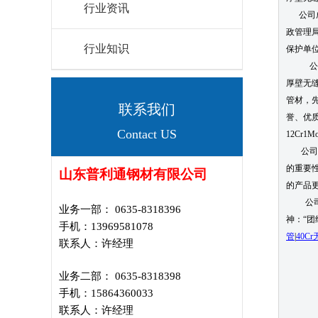
行业资讯
公司成
政管理
行业知识
保护单位
公司长
厚壁无
管材，
联系我们
誉、优质
Contact US
12Cr1
公司制
的重要
山东普利通钢材有限公司
的产品
公司积
业务一部： 0635-8318396
神：“团
手机：13969581078
管
|
40C
联系人：许经理
业务二部： 0635-8318398
手机：15864360033
联系人：许经理