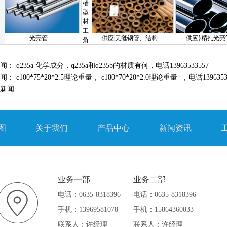
工
光亮管
供应|无缝钢管、结构…
供应}精扎光亮管}精
角
槽
型
新闻：
q235a 化学成分，q235a和q235b的材质有何，电话13963533557
材
新闻：
c100*75*20*2.5理论重量， c180*70*20*2.0理论重量 ，电话1396353
新闻
图
/
关于我们
/
产品中心
/
新闻资讯
/
业务一部
业务二部
电话：0635-8318396
电话：0635-8318396
手机：13969581078
手机：15864360033
联系人：许经理
联系人：许经理