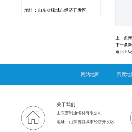
地址：山东省聊城市经济开发区
地
|距管
地质钻探管
螺旋管
质
钻
探
上一条
管
下一条
返回上级
网站地图
/
百度地
关于我们
山东普利通钢材有限公司
地址：山东省聊城市经济开发区