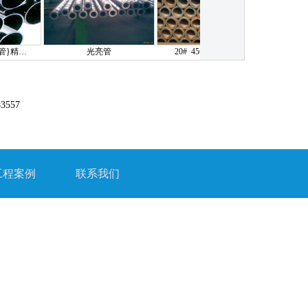
…
光亮管
20# 45# Q345B 16…
石油套
3557
工程案例
/
联系我们